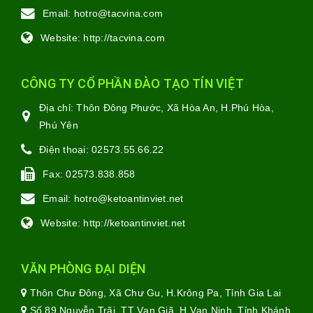
Email:
hotro@tacvina.com
Website:
http://tacvina.com
CÔNG TY CỔ PHẦN ĐÀO TẠO TÍN VIỆT
Địa chỉ:
Thôn Đông Phước, Xã Hòa An, H.Phú Hòa,
Phú Yên
Điện thoại:
02573.55.66.22
Fax:
02573.838.858
Email:
hotro@ketoantinviet.net
Website:
http://ketoantinviet.net
VĂN PHÒNG ĐẠI DIỆN
Thôn Chư Đông, Xã Chư Gu, H.Krông Pa, Tỉnh Gia Lai
Số 89 Nguyễn Trãi, TT Vạn Giã, H.Vạn Ninh, Tỉnh Khánh